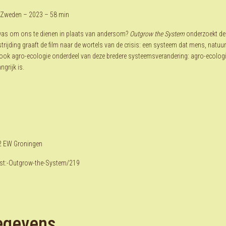
– Zweden – 2023 – 58 min
 was om ons te dienen in plaats van andersom?
Outgrow the System
onderzoekt de
jding graaft de film naar de wortels van de crisis: een systeem dat mens, natu
s ook agro-ecologie onderdeel van deze bredere systeemsverandering: agro-ecolog
grijk is.
2 EW Groningen
Fest:-Outgrow-the-System/219
egevens