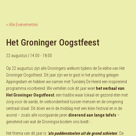
« Alle Evenementen
Het Groninger Oogstfeest
22 augustus | 14:00
-
18:00
Op 22 augustus zijn alle Groningers welkom tijdens de 5e editie van Het
Groninger Oogstfeest. Dit jaar zijn we te gast in het prachtig gelegen
Appingedam en hebben we samen met Tuinderij De Heerd een inspirerend
programma voorbereid. We vertellen ook dit jaar weer
het verhaal van
Het Groninger Oogstfeest
; een traditie waar lokaal en gezond eten met
zorg voor de aarde, én verbondenheid tussen mensen en de omgeving
centraal staat. Dit doen we in de middag met een klein festival en in de
avond – zoals alle voorgaande jaren
dinerend aan lange tafels
–
genietend van wat de Groningse bodem ons biedt -.
Het thema van dit jaar is
‘als paddenstoelen uit de grond schieten
’
. De