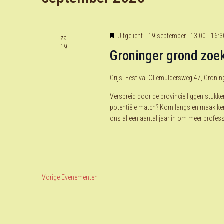
weergeven
keyword.
navigatie
Uitgelicht
19 september | 13:00
-
16:3
za
19
Groninger grond zoekt
Grijs! Festival
Oliemuldersweg 47, Gronin
Verspreid door de provincie liggen stukke
potentiële match? Kom langs en maak kenn
ons al een aantal jaar in om meer profess
Vorige
Evenementen