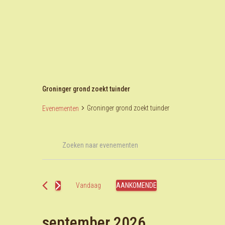
Groninger grond zoekt tuinder
Groninger grond zoekt tuinder
Evenementen
Evenementen
Evenementen
Vul
een
keyword
Zoeken
in.
Vandaag
AANKOMENDE
Zoek
Selecteer
en
voor
een
Evenementen
september 2026
datum.
met