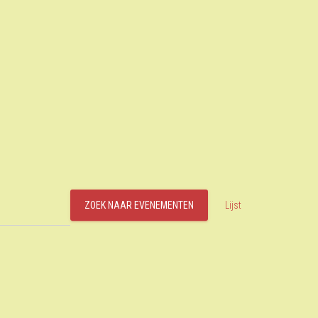
Eveneme
ZOEK NAAR EVENEMENTEN
Lijst
weergav
navigatie