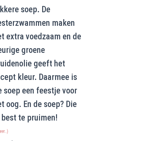
ekkere soep. De
esterzwammen maken
et extra voedzaam en de
eurige groene
ruidenolie geeft het
ecept kleur. Daarmee is
e soep een feestje voor
et oog. En de soep? Die
s best te pruimen!
eer…)