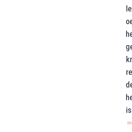
l
o
h
g
k
r
d
h
i
(m