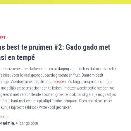
EPT
as best te pruimen #2: Gado gado met
asi en tempé
 de seizoenen mee koken kan een uitdaging zijn. Toch is dat noodzakelijk
 je kiest voor lokaal geproduceerde groente en fruit. Daarom deelt
ninger Voedseltuinen regelmatig
recepten
. Zo krijg jij inspiratie om (zo
l mogelijk) seizoensgebonden te koken. In deze tweede editie hebben we
 gerecht met verschillende soorten groente, ook handig als je nog restjes
t. En je kunt met een recept altijd flexibel omgaan. Geen spitskool meer,
 kun je bijvoorbeeld ook witte kool gebruiken.
eer…)
or
admin
,
4 jaar
geleden