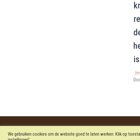
k
r
d
h
i
(m
Do
MENU ITEM
MENU ITEM
MENU ITEM
PRIVAC
We gebruiken cookies om de website goed te laten werken. Klik op toesta
instellingen".