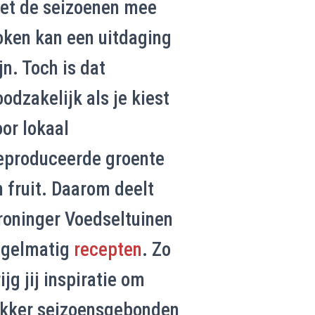
et de seizoenen mee
oken kan een uitdaging
jn. Toch is dat
odzakelijk als je kiest
oor lokaal
eproduceerde groente
n fruit. Daarom deelt
roninger Voedseltuinen
egelmatig
recepten
. Zo
ijg jij inspiratie om
ekker seizoensgebonden