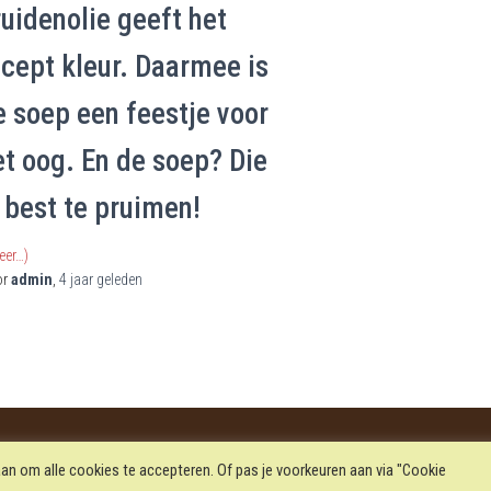
ruidenolie geeft het
ecept kleur. Daarmee is
e soep een feestje voor
et oog. En de soep? Die
s best te pruimen!
eer…)
or
admin
,
4 jaar
geleden
Y VERKLARING
FINANCIËLE JAARVERSLAGEN
an om alle cookies te accepteren. Of pas je voorkeuren aan via "Cookie