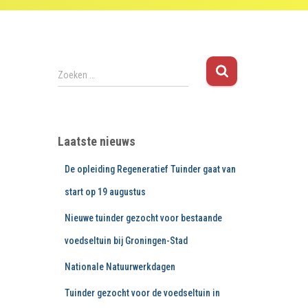
Z
Zoeken …
o
e
k
e
Laatste nieuws
n
n
De opleiding Regeneratief Tuinder gaat van
a
a
start op 19 augustus
r
Nieuwe tuinder gezocht voor bestaande
:
voedseltuin bij Groningen-Stad
Nationale Natuurwerkdagen
Tuinder gezocht voor de voedseltuin in