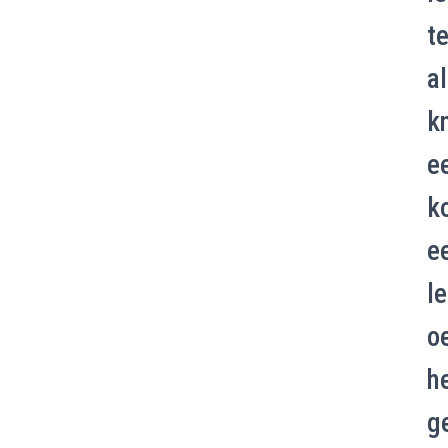
t
al
k
e
k
e
l
o
h
g