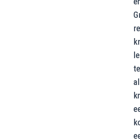
e
G
r
kr
l
t
al
k
e
k
e