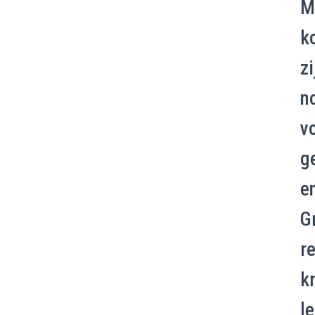
M
k
zi
no
v
g
e
G
r
kr
l