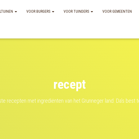
LTUINEN
VOOR BURGERS
VOOR TUINDERS
VOOR GEMEENTEN
recept
ste recepten met ingrediënten van het Grunneger land. Da’s best t