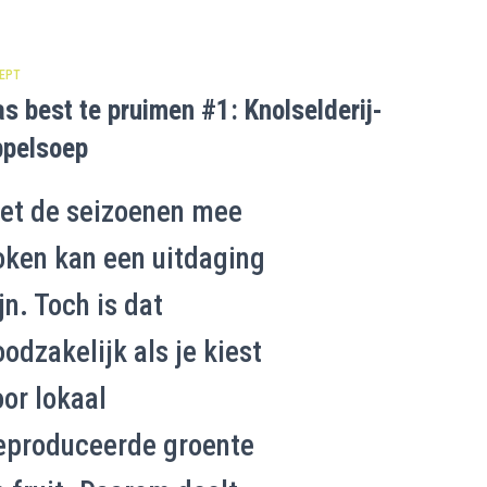
EPT
s best te pruimen #1: Knolselderij-
ppelsoep
et de seizoenen mee
oken kan een uitdaging
jn. Toch is dat
odzakelijk als je kiest
oor lokaal
eproduceerde groente