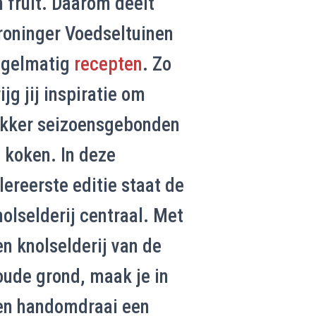
n fruit. Daarom deelt
roninger Voedseltuinen
egelmatig
recepten
. Zo
ijg jij inspiratie om
ekker seizoensgebonden
e koken. In deze
lereerste editie staat de
nolselderij centraal. Met
en knolselderij van de
oude grond, maak je in
en handomdraai een