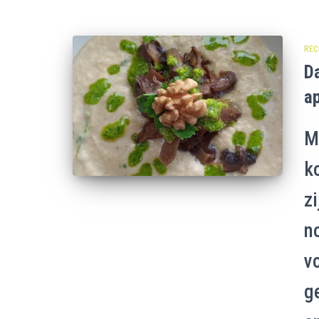
REC
Da
a
M
k
zi
no
v
g