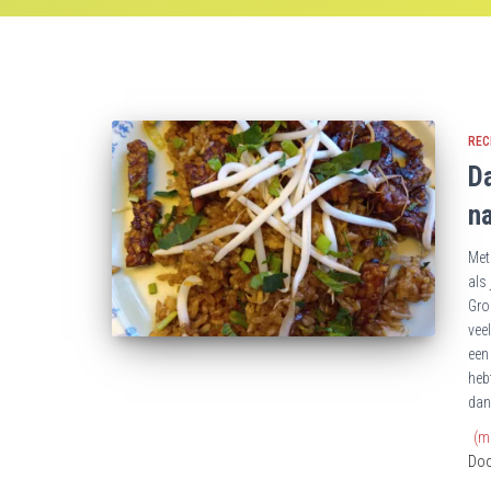
REC
D
n
Met
als
Gro
vee
een
heb
dan
(m
Do