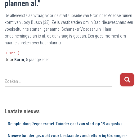
plannen al.”
De allereerste aanvraag voor de startsubsidie van Groninger Voedseltuinen
komt van Jody Busch (33). Ze is vastberaden om in Bad Nieuweschans een
voedseltuin te starten, genaamd ‘Schansker Voedseltuin’. Haar
ondernemingsplan is af, de aanvraag is gedaan. Een goed moment om
haar te spreken over haar plannen.
(meer…)
Door
Karin
,
5 jaar
geleden
Z
Zoeken …
o
e
k
e
Laatste nieuws
n
n
De opleiding Regeneratief Tuinder gaat van start op 19 augustus
a
a
Nieuwe tuinder gezocht voor bestaande voedseltuin bij Groningen-