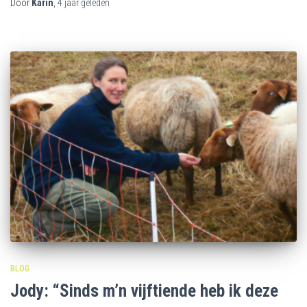
Door
Karin
,
4 jaar
geleden
BLOG
Jody: “Sinds m’n vijftiende heb ik deze