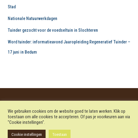
r
Stad
:
Nationale Natuurwerkdagen
Tuinder gezocht voor de voedseltuin in Slochteren
Word tuinder: informatieavond Jaaropleiding Regeneratief Tuinder –
17 juni in Bedum
MENU ITEM
MENU ITEM
MENU ITEM
We gebruiken cookies om de website goed te laten werken. Klik op
toestaan om alle cookies te accepteren. Of pas je voorkeuren aan via
PRIVACY VERKLARING
FINANCIËLE JAARVERSLAGEN
"Cookie instellingen".
Hestia | Ontwikkeld door
ThemeIsle
Cookie instellingen
Toestaan