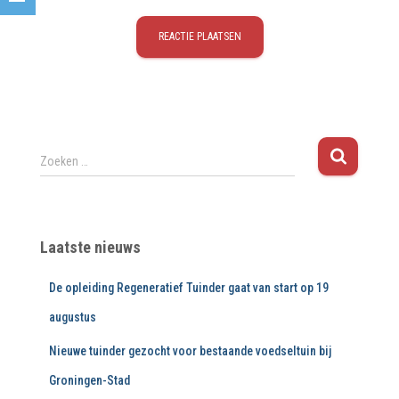
Z
Zoeken …
o
e
k
e
Laatste nieuws
n
n
De opleiding Regeneratief Tuinder gaat van start op 19
a
a
augustus
r
:
Nieuwe tuinder gezocht voor bestaande voedseltuin bij
Groningen-Stad