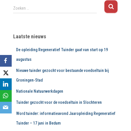
Z
Zoeken …
o
e
k
e
Laatste nieuws
n
n
De opleiding Regeneratief Tuinder gaat van start op 19
a
a
augustus
r
:
Nieuwe tuinder gezocht voor bestaande voedseltuin bij
Groningen-Stad
Nationale Natuurwerkdagen
Tuinder gezocht voor de voedseltuin in Slochteren
Word tuinder: informatieavond Jaaropleiding Regeneratief
Tuinder – 17 juni in Bedum