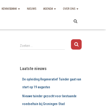
KENNISBANK
NIEUWS
AGENDA
OVER ONS
Z
Zoeken …
o
e
k
e
Laatste nieuws
n
n
De opleiding Regeneratief Tuinder gaat van
a
a
start op 19 augustus
r
:
Nieuwe tuinder gezocht voor bestaande
voedseltuin bij Groningen-Stad