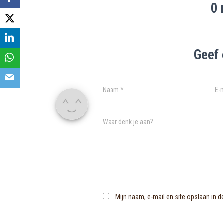
0 
Geef 
Naam
*
E-
Waar denk je aan?
Mijn naam, e-mail en site opslaan in 