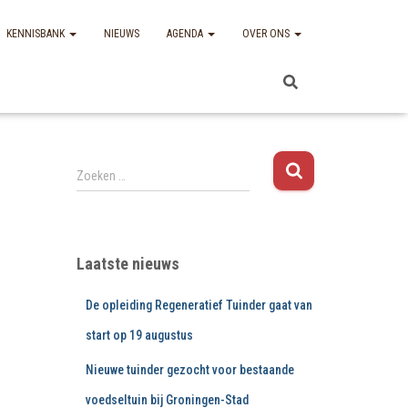
KENNISBANK
NIEUWS
AGENDA
OVER ONS
Z
Zoeken …
o
e
k
e
Laatste nieuws
n
n
De opleiding Regeneratief Tuinder gaat van
a
a
start op 19 augustus
r
:
Nieuwe tuinder gezocht voor bestaande
voedseltuin bij Groningen-Stad