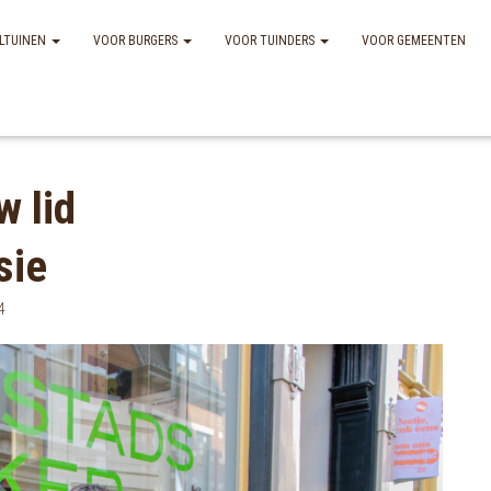
LTUINEN
VOOR BURGERS
VOOR TUINDERS
VOOR GEMEENTEN
w lid
sie
4