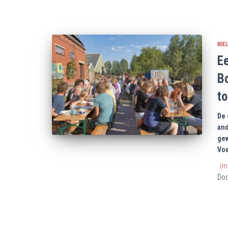
NIE
Ee
Bo
to
De 
and
gew
Voe
(m
Do