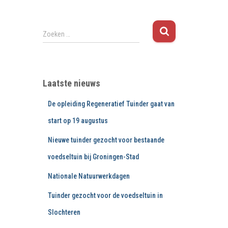
Z
Zoeken …
o
e
k
e
Laatste nieuws
n
n
De opleiding Regeneratief Tuinder gaat van
a
a
start op 19 augustus
r
Nieuwe tuinder gezocht voor bestaande
:
voedseltuin bij Groningen-Stad
Nationale Natuurwerkdagen
Tuinder gezocht voor de voedseltuin in
Slochteren