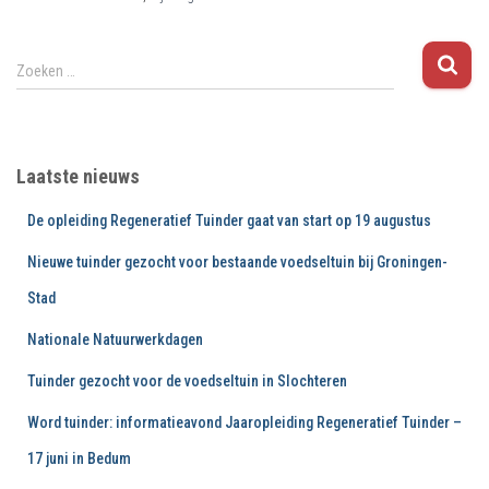
Z
Zoeken …
o
e
k
e
Laatste nieuws
n
n
De opleiding Regeneratief Tuinder gaat van start op 19 augustus
a
a
Nieuwe tuinder gezocht voor bestaande voedseltuin bij Groningen-
r
Stad
:
Nationale Natuurwerkdagen
Tuinder gezocht voor de voedseltuin in Slochteren
Word tuinder: informatieavond Jaaropleiding Regeneratief Tuinder –
17 juni in Bedum